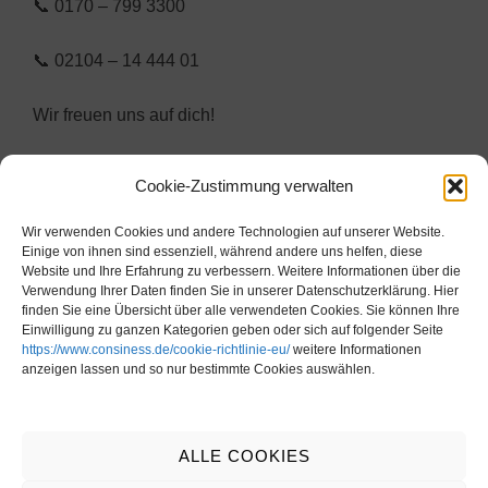
📞 0170 – 799 3300
📞 02104 – 14 444 01
Wir freuen uns auf dich!
Cookie-Zustimmung verwalten
Wir verwenden Cookies und andere Technologien auf unserer Website.
Einige von ihnen sind essenziell, während andere uns helfen, diese
Website und Ihre Erfahrung zu verbessern. Weitere Informationen über die
Impressum
Verwendung Ihrer Daten finden Sie in unserer Datenschutzerklärung. Hier
Cookie-Richtlinie (EU)
finden Sie eine Übersicht über alle verwendeten Cookies. Sie können Ihre
Datenschutz
Einwilligung zu ganzen Kategorien geben oder sich auf folgender Seite
https://www.consiness.de/cookie-richtlinie-eu/
weitere Informationen
anzeigen lassen und so nur bestimmte Cookies auswählen.
LinkedIn
ALLE COOKIES